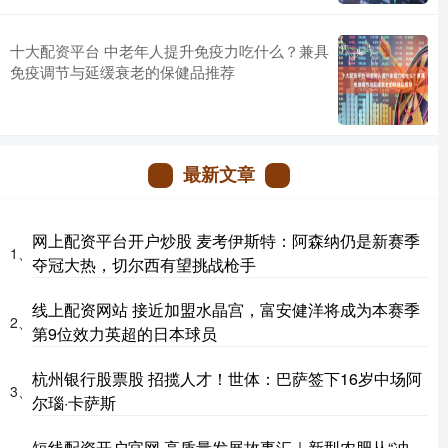
十大配资平台 中老年人提升免疫力吃什么？兼具
免疫调节与延缓衰老的保健品推荐
最新文章
网上配资平台开户炒股 麦考伊斯特：阿森纳仍是新赛季
1、
夺冠大热，切尔西有望挑战枪手
线上配资网站 接近加盟水晶宫，富安健洋将成为本赛季
2、
第9位效力英超的日本球员
杭州银行股票股 招揽人才！世体：巴萨签下16岁中场阿
3、
尔瑙·卡萨斯
短线配资开户官网 高质量发展故事汇｜新型农肥从“冲