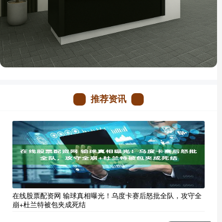
推荐资讯
在线股票配资网 输球真相曝光！乌度卡赛后怒批全队，攻守全
崩+杜兰特被包夹成死结