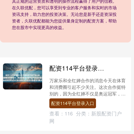
其正规的运营资质和透明的操作流程赢得了用户的信赖。
在久联优配，您可以享受到专业的客户服务和实时的市场
资讯支持，助力您的投资决策。无论您是新手还是资深投
资者，久联优配都能为您提供量身定制的配资方案，帮助
您在股市中实现更高的收益。
配资114平台登录入口 万家乐终于签下全红婵的首个独立代言，证明品牌眼光非同小可，网友对她的体型争议与代言价值在这次合作中再度成为焦点
万家乐和全红婵合作的消息今天在体育
和消费圈引起不少关注。这次合作挺特
别的，因为全红婵不仅是奥运冠军，更
代表着年轻一代的体育梦想和国家队的
配资114平台登录入口
形象。万家乐选择她做代言....
查看：
116
分类：
新股配资门户
网