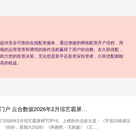
提供安全可靠的在线配资服务。通过便捷的网络配资开户流程，用
规的运营资质和透明的操作流程赢得了用户的信赖。在久联优配，
助力您的投资决策。无论您是新手还是资深投资者，久联优配都能
高的收益。
配资实力证券配资门户 云合数据2026年2月综艺霸屏榜TOP10出炉，市场呈现三大特征
了2026年2月综艺霸屏榜TOP10。上榜的作品依次是：《宇宙闪烁请注
《你好，星期六2026》《奔跑吧・天路篇》《王....