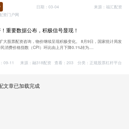
户
日期：03-04
来源：福汇配资
配资门户网
好！重要数据公布，积极信号显现！
幅扩大股票配资咨询，物价继续呈现积极变化。 8月9日，国家统计局发
消费价格指数（CPI）环比由上月下降0.1%转为....
09-11
来源：融318配资
查看：
203
分类：
正规股票杠杆平台
配文章已加载完成