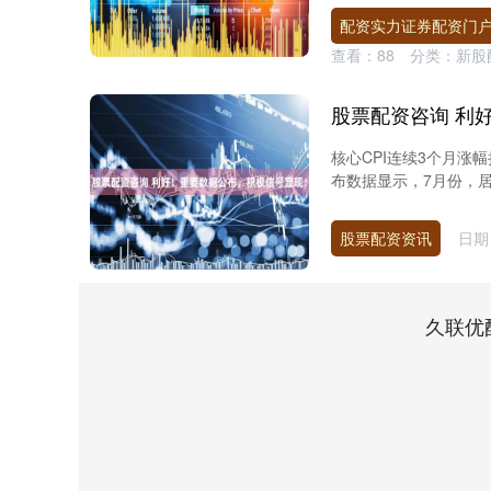
配资实力证券配资门
查看：
88
分类：
新股
股票配资咨询 利
核心CPI连续3个月涨
布数据显示，7月份，居民
股票配资资讯
日期：
久联优