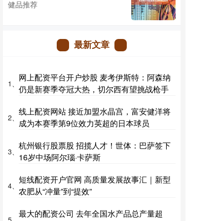
健品推荐
最新文章
网上配资平台开户炒股 麦考伊斯特：阿森纳
1、
仍是新赛季夺冠大热，切尔西有望挑战枪手
线上配资网站 接近加盟水晶宫，富安健洋将
2、
成为本赛季第9位效力英超的日本球员
杭州银行股票股 招揽人才！世体：巴萨签下
3、
16岁中场阿尔瑙·卡萨斯
短线配资开户官网 高质量发展故事汇｜新型
4、
农肥从“冲量”到“提效”
最大的配资公司 去年全国水产品总产量超
5、