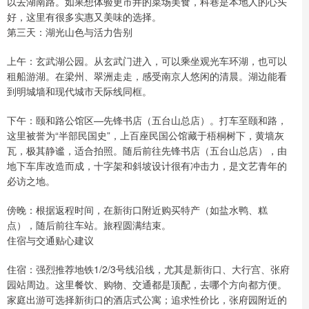
以去湖南路。如果想体验更市井的菜场美食，科巷是本地人的心头
好，这里有很多实惠又美味的选择。
第三天：湖光山色与活力告别
上午：玄武湖公园。从玄武门进入，可以乘坐观光车环湖，也可以
租船游湖。在梁州、翠洲走走，感受南京人悠闲的清晨。湖边能看
到明城墙和现代城市天际线同框。
下午：颐和路公馆区—先锋书店（五台山总店）。打车至颐和路，
这里被誉为“半部民国史”，上百座民国公馆藏于梧桐树下，黄墙灰
瓦，极其静谧，适合拍照。随后前往先锋书店（五台山总店），由
地下车库改造而成，十字架和斜坡设计很有冲击力，是文艺青年的
必访之地。
傍晚：根据返程时间，在新街口附近购买特产（如盐水鸭、糕
点），随后前往车站。旅程圆满结束。
住宿与交通贴心建议
住宿：强烈推荐地铁1/2/3号线沿线，尤其是新街口、大行宫、张府
园站周边。这里餐饮、购物、交通都是顶配，去哪个方向都方便。
家庭出游可选择新街口的酒店式公寓；追求性价比，张府园附近的