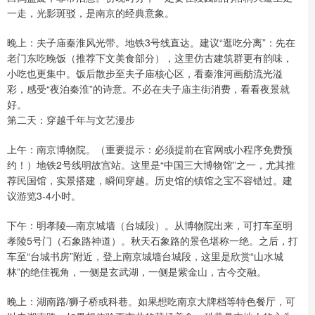
一走，光影斑驳，是南京的经典意象。
晚上：夫子庙秦淮风光带。地铁3号线直达。建议“逛吃分离”：先在
老门东吃晚饭（推荐下文美食部分），这里仿古建筑群更有韵味，
小吃也更集中。饭后散步至夫子庙核心区，看秦淮河画舫流光溢
彩，感受“夜泊秦淮”的诗意。不必在夫子庙主街消费，看看夜景就
好。
第二天：穿越千年与文艺漫步
上午：南京博物院。（重要提示：必须提前在官网或小程序免费预
约！）地铁2号线明故宫站。这里是“中国三大博物馆”之一，尤其推
荐民国馆，实景搭建，瞬间穿越。历史馆的镇馆之宝不容错过。建
议游览3-4小时。
下午：明孝陵—南京城墙（台城段）。从博物院出来，可打车至明
孝陵5号门（石象路神道）。秋天石象路的景色堪称一绝。之后，打
车至“台城书房”附近，登上南京城墙台城段，这里是欣赏“山水城
林”的绝佳视角，一侧是玄武湖，一侧是紫金山，古今交融。
晚上：湖南路/狮子桥或科巷。如果想吃南京大牌档等特色餐厅，可