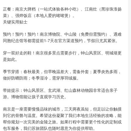
正餐：南京大牌档（一站式体验各种小吃）、江南灶（黑珍珠淮扬
菜）、强烨饭店（本地人爱的啫啫煲）。
关键实用贴士
预约！预约！预约！南京博物院、中山陵（免费但需预约）、遇难
同胞纪念馆等都需提前1-7天在官方渠道预约，节假日尤其紧张。
穿一双好走的鞋！南京很多景点需要步行，钟山风景区、明城墙更
是如此。
季节穿搭：春秋最美，但早晚温差大，需备外套；夏季炎热多雨，
做好防晒防雨；冬季湿冷，需穿厚羽绒服。
带娃提示：钟山风景区、玄武湖、红山森林动物园非常适合亲子
游。博物馆能让孩子直观学习历史。
南京是一座需要慢慢品味的城市，三天两夜虽短，但足以让你触摸
到它的骨骼与温度。希望这份凝聚了我们本地生活经验的攻略，能
帮你规划一次完美的金陵之旅。如果行程中需要更个性化的定制或
包车服务，我们苏旅团队也随时愿意为你提供帮助。