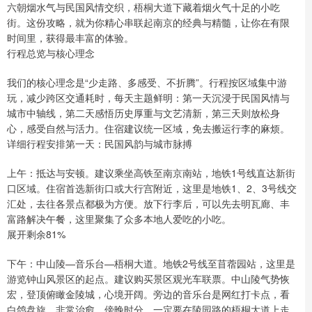
六朝烟水气与民国风情交织，梧桐大道下藏着烟火气十足的小吃
街。这份攻略，就为你精心串联起南京的经典与精髓，让你在有限
时间里，获得最丰富的体验。
行程总览与核心理念
我们的核心理念是“少走路、多感受、不折腾”。行程按区域集中游
玩，减少跨区交通耗时，每天主题鲜明：第一天沉浸于民国风情与
城市中轴线，第二天感悟历史厚重与文艺清新，第三天则放松身
心，感受自然与活力。住宿建议统一区域，免去搬运行李的麻烦。
详细行程安排第一天：民国风韵与城市脉搏
上午：抵达与安顿。建议乘坐高铁至南京南站，地铁1号线直达新街
口区域。住宿首选新街口或大行宫附近，这里是地铁1、2、3号线交
汇处，去往各景点都极为方便。放下行李后，可以先去明瓦廊、丰
富路解决午餐，这里聚集了众多本地人爱吃的小吃。
展开剩余81%
下午：中山陵—音乐台—梧桐大道。地铁2号线至苜蓿园站，这里是
游览钟山风景区的起点。建议购买景区观光车联票。中山陵气势恢
宏，登顶俯瞰金陵城，心境开阔。旁边的音乐台是网红打卡点，看
白鸽盘旋，非常治愈。傍晚时分，一定要在陵园路的梧桐大道上走