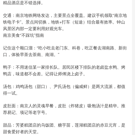
精品酒店是不错选择。
交通：南京地铁网络发达，主要景点全覆盖。建议手机领取“南京地
铁电子卡”。景点间切换，地铁+打车（短途）结合最有效率。钟山
风景区内部一定要利用好观光车。
南京美食“不踩坑”指南
记住这个顺口溜：“吃小吃去老门东、科巷，吃正餐去湖南路、新街
口，体验早茶去茶南、南湖。”
鸭子：不用迷信某一家排长队。居民区楼下排队的老卤盐水鸭、烤
鸭店，味道都不会差。记得让师傅浇上卤子。
汤包：鸡鸣汤包（甜口）、尹氏汤包（偏咸鲜）是两大流派，都值
得一试。
皮肚面：南京人的灵魂早餐，皮肚（炸猪皮）吸饱汤汁是精华。推
荐易记、项记等老字号。
甜品：芳婆糕团店的乌饭团、糖芋苗，莲湖糕团店的赤豆元宵，是
甜食爱好者的天堂。